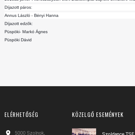
Díjazott páros:
Annus László - Bényi Hanna
Díjazott edzők:
Püspöki- Markó Ágnes
Püspöki Dávid
ELÉRHETŐSÉG
KÖZELGŐ ESEMÉNYEK
5000 Szolnok,
Szoldance TSE 