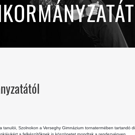
NKORMÁNYZATÁT
őoldal
Hírek
Elismerések Szolnok Önkormányzatát
nyzatától
a tanulói, Szolnokon a Verseghy Gimnázium tornatermében tartandó di
Munkájukért a felkészítőknek is köszönetet mondtak a rendezvényen.