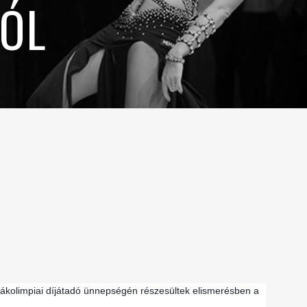
ÓL
ól
ákolimpiai díjátadó ünnepségén részesültek elismerésben a