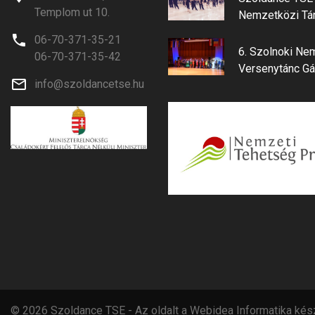
Templom ut 10.
Nemzetközi Tá
06-70-371-35-21
6. Szolnoki Ne
06-70-371-35-42
Versenytánc Gá
info@szoldancetse.hu
©
2026
Szoldance TSE - Az oldalt a
Webidea Informatika
kész