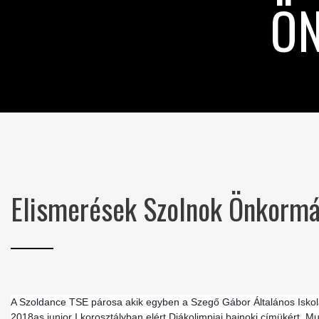
Ö
F
Elismerések Szolnok Önkormá
A Szoldance TSE párosa akik egyben a Szegő Gábor Általános Iskol
2018as junior I korosztályban elért Diákolimpiai bajnoki címükért. 