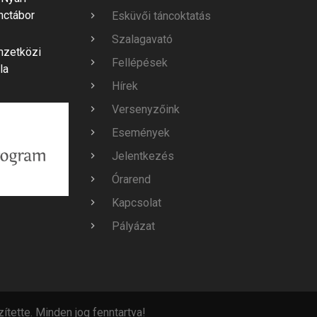
nctábor
Esküvői táncoktatás
Szalagavató
mzetközi
Fellépések
la
Hírek
Versenyzőink
Események
Jelentkezés
Órarend
Kapcsolat
Pályázat
ítette. Minden jog fenntartva!