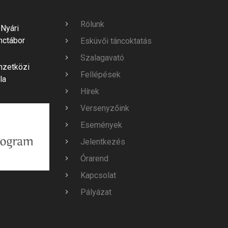
Rólunk
Nyári
nctábor
Esküvői táncoktatás
Szalagavató
mzetközi
Fellépések
la
Hírek
Versenyzőink
Események
Jelentkezés
Órarend
Kapcsolat
Pályázat