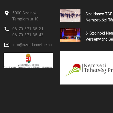
5000 Szolnok,
Szoldance TSE 
Templom ut 10.
Nemzetközi Tá
06-70-371-35-21
6. Szolnoki Ne
06-70-371-35-42
Versenytánc Gá
info@szoldancetse.hu