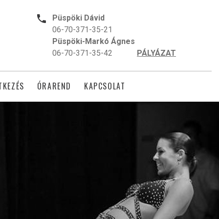
Püspöki Dávid
06-70-371-35-21
Püspöki-Markó Ágnes
06-70-371-35-42
PÁLYÁZAT
TKEZÉS
ÓRAREND
KAPCSOLAT