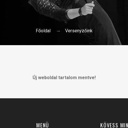
Főoldal
Versenyzőink
Új weboldal tartalom mentve!
MENÜ
KÖVESS MI