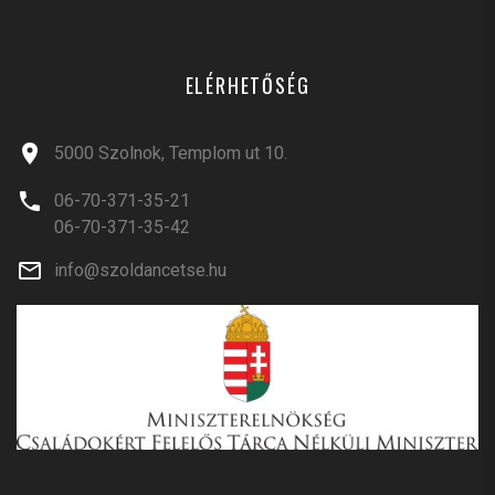
ELÉRHETŐSÉG
5000 Szolnok, Templom ut 10.
06-70-371-35-21
06-70-371-35-42
info@szoldancetse.hu