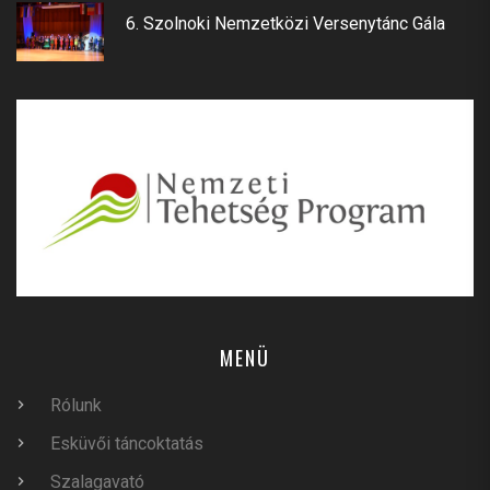
6. Szolnoki Nemzetközi Versenytánc Gála
MENÜ
Rólunk
Esküvői táncoktatás
Szalagavató