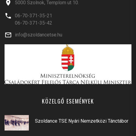
5000 Szolnok, Templom ut 10.
06-70-371-35-21
06-70-371-35-42
info@szoldancetse.hu
KÖZELGŐ ESEMÉNYEK
Szoldance TSE Nyári Nemzetközi Tánctábor