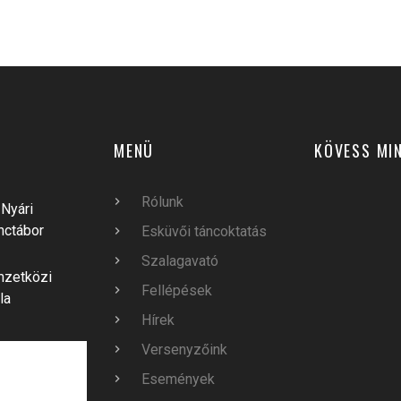
MENÜ
KÖVESS MI
Rólunk
Nyári
nctábor
Esküvői táncoktatás
Szalagavató
mzetközi
Fellépések
la
Hírek
Versenyzőink
Események