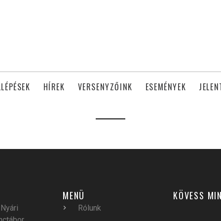
LLÉPÉSEK
HÍREK
VERSENYZŐINK
ESEMÉNYEK
JELEN
MENÜ
KÖVESS MI
Nyári
Rólunk
nctábor