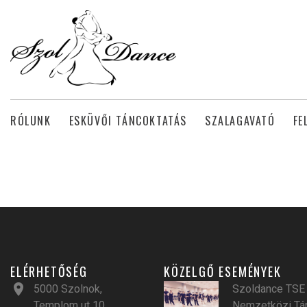
RÓLUNK
ESKÜVŐI TÁNCOKTATÁS
SZALAGAVATÓ
FE
ELÉRHETŐSÉG
KÖZELGŐ ESEMÉNYEK
5000 Szolnok,
Szoldance TSE 
Templom ut 10.
Nemzetközi Tá