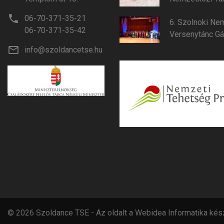
06-70-371-35-21
6. Szolnoki Ne
06-70-371-35-42
Versenytánc Gá
info@szoldancetse.hu
©
2026
Szoldance TSE - Az oldalt a
Webidea Informatika
kész