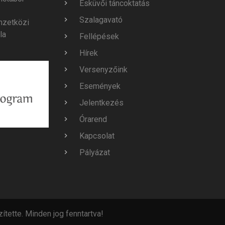
Esküvői táncoktatás
Szalagavató
mzetközi
la
Fellépések
Hírek
Versenyzőink
Események
Jelentkezés
Órarend
Kapcsolat
Pályázat
ítette. Minden jog fenntartva!